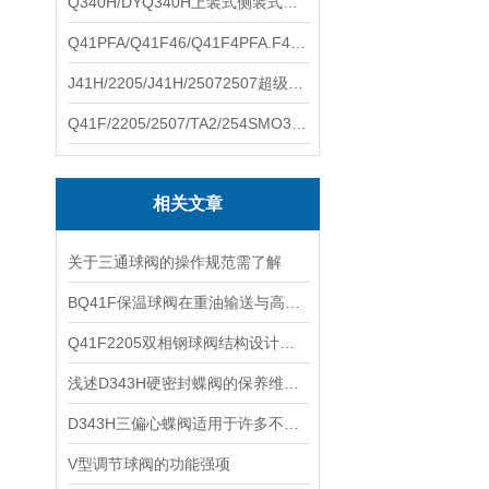
Q340H/DYQ340H上装式侧装式偏心半球阀硕翔阀门生产销售
Q41PFA/Q41F46/Q41F4PFA.F46.F4耐腐蚀球阀硕翔阀门生产销售
J41H/2205/J41H/25072507超级双相钢截止阀硕翔阀门生产销售
Q41F/2205/2507/TA2/254SMO310S.双相钢.钛材球阀硕翔阀门生产销售
相关文章
关于三通球阀的操作规范需了解
BQ41F保温球阀在重油输送与高粘度介质管路中的应用实践
Q41F2205双相钢球阀结构设计优化
浅述D343H硬密封蝶阀的保养维护措施
D343H三偏心蝶阀适用于许多不同行业和领域
V型调节球阀的功能强项