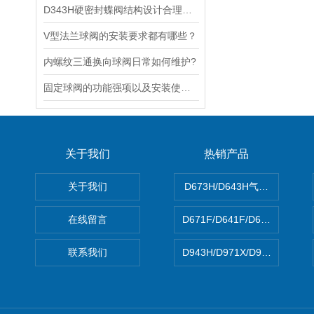
D343H硬密封蝶阀结构设计合理，开闭速度快
V型法兰球阀的安装要求都有哪些？
内螺纹三通换向球阀日常如何维护?
固定球阀的功能强项以及安装使用说明
关于我们
热销产品
关于我们
D673H/D643H气动硬密封蝶
在线留言
D671F/D641F/D671X/D
联系我们
D943H/D971X/D971F46