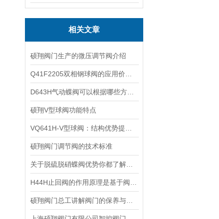
相关文章
硕翔阀门生产的微压调节阀介绍
Q41F2205双相钢球阀的应用价值有哪些？
D643H气动蝶阀可以根据哪些方面进行选择？
硕翔V型球阀功能特点
VQ641H-V型球阀：结构优势提升流体控制效果
硕翔阀门调节阀的技术标准
关于脱硫脱硝蝶阀优势你都了解吗？
H44H止回阀的作用原理是基于阀瓣的运动和压力差
硕翔阀门总工讲解阀门的保养与维修
上海硕翔阀门有限公司智控阀门技术介绍