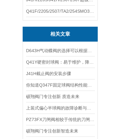
Q41F/2205/2507/TA2/254SMO310S.双相钢.钛材球阀硕翔阀门生产销售
相关文章
D643H气动蝶阀的选择可以根据以下方面进行
Q41Y硬密封球阀：易于维护，降低使用成本
J41H截止阀的安装步骤
你知道Q347F固定球阀结构性能都有什么吗？
硕翔阀门专注创新 质造未来
上装式偏心半球阀的故障诊断与排除方法
PZ73FX刀闸阀相较于传统的刀闸阀在以下几点有着明显的优势
硕翔阀门专注创新智造未来