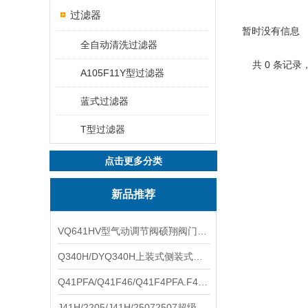
过滤器
暂时没有信息
全自动清洗过滤器
共 0 条记录
A105F11Y型过滤器
蓝式过滤器
T型过滤器
点击更多分类
新品推荐
VQ641HV型气动调节阀硕翔阀门生产销售
Q340H/DYQ340H上装式侧装式偏心半球阀硕翔阀门生产销售
Q41PFA/Q41F46/Q41F4PFA.F46.F4耐腐蚀球阀硕翔阀门生产销售
J41H/2205/J41H/25072507超级双相钢截止阀硕翔阀门生产销售