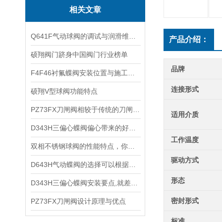
相关文章
Q641F气动球阀的调试与润滑维护工作
产品介绍：
硕翔阀门跻身中国阀门行业榜单
品牌
F4F46衬氟蝶阀安装位置与施工要求
连接形式
硕翔V型球阀功能特点
PZ73FX刀闸阀相较于传统的刀闸阀在以下几点有着明显的优势
适用介质
D343H三偏心蝶阀偏心带来的好处是什么？
工作温度
双相不锈钢球阀的性能特点，你了解多少？
驱动方式
D643H气动蝶阀的选择可以根据以下方面进行
形态
D343H三偏心蝶阀安装要点,就差你不知道了
密封形式
PZ73FX刀闸阀设计原理与优点
标准