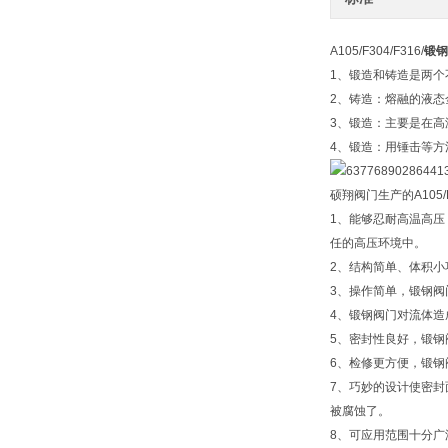
A105/F304/F316/
锻钢
1、锻造和铸造是两个
2、铸造：熔融的液
3、锻造：主要是在
4、锻造：用锤击等
硕翔阀门生产的A105/F3
1、能够忍耐高温高
任的高压环境中。
2、结构简单、体积
3、操作简单，锻钢
4、锻钢阀门对流体
5、密封性良好，锻
6、检修更方便，锻
7、巧妙的设计使密
被腐蚀了。
8、可应用范围十分