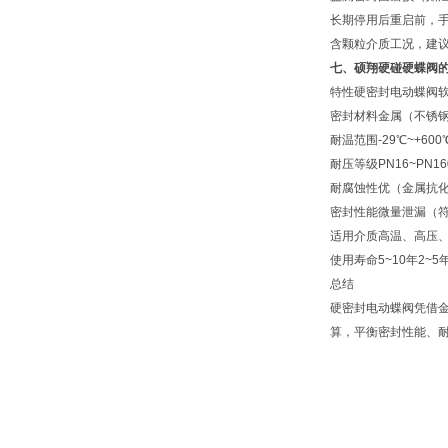
长期停用后重启前，
含颗粒介质工况，建
七、硕翔硬碰硬蝶阀
特性
硬密封电动蝶阀
密封材料
金属（不锈
耐温范围
-29℃~+6
耐压等级
PN16~PN
耐腐蚀性
优（金属抗
密封性能
微量泄漏（
适用介质
高温、高压
使用寿命
5~10年
2~5
总结
硬密封电动蝶阀凭借
算，平衡密封性能、