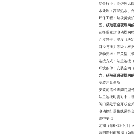
冶金行业：高炉热风
水处理：高温热水、
环保工程：垃圾焚烧炉
五、硕翔硬碰硬蝶阀
选择硬密封电动蝶阀
介质特性：温度（决定
口径与压力等级：根据管
驱动要求：开关型（带限
连接方式：法兰连接（G
环境条件：安装空间（
六、硕翔硬碰硬蝶阀
安装注意事项
安装前需检查阀门型
法兰连接时需对中，
阀门需处于全开或全
电动执行器接线需符
维护要点
定期（每6~12个月
监测密封面磨损（如