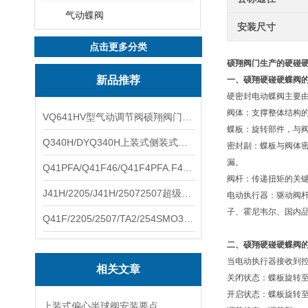
气动蝶阀
安装尺寸
点击更多分类
硕翔阀门生产的硬碰
新品推荐
一、硕翔硬碰硬蝶阀
硬密封电动蝶阀主要
阀体：支撑整体结构的
VQ641HV型气动调节阀硕翔阀门生产销售
蝶板：旋转部件，与
Q340H/DYQ340H上装式侧装式偏心半球阀硕翔阀门生产销售
密封副：蝶板与阀体密
漏。
Q41PFA/Q41F46/Q41F4PFA.F46.F4耐腐蚀球阀硕翔阀门生产销售
阀杆：传递扭矩的关键
J41H/2205/J41H/25072507超级双相钢截止阀硕翔阀门生产销售
电动执行器：驱动阀杆
子、霍尼韦尔、国内
Q41F/2205/2507/TA2/254SMO310S.双相钢.钛材球阀硕翔阀门生产销售
二、硕翔硬碰硬蝶阀
当电动执行器接收到控
相关文章
关闭状态：蝶板旋转
开启状态：蝶板旋转
上装式偏心半球阀安装要点