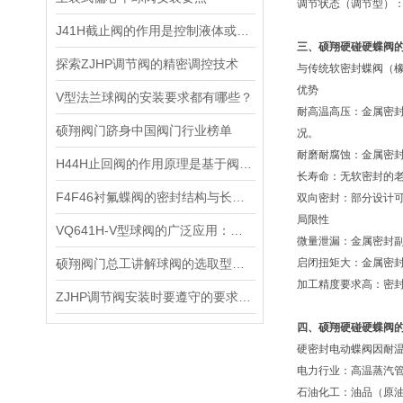
调节状态（调节型）：
J41H截止阀的作用是控制液体或气体的流动
三、硕翔硬碰硬蝶阀
探索ZJHP调节阀的精密调控技术
与传统软密封蝶阀（橡
优势
V型法兰球阀的安装要求都有哪些？
耐高温高压：金属密封
硕翔阀门跻身中国阀门行业榜单
况。
耐磨耐腐蚀：金属密封
H44H止回阀的作用原理是基于阀瓣的运动和压力差
长寿命：无软密封的老
F4F46衬氟蝶阀的密封结构与长效运行逻辑
双向密封：部分设计
局限性
VQ641H-V型球阀的广泛应用：跨越行业的流体控制解决方案
微量泄漏：金属密封副难
硕翔阀门总工讲解球阀的选取型与使用
启闭扭矩大：金属密
加工精度要求高：密
ZJHP调节阀安装时要遵守的要求都有什么？
四、硕翔硬碰硬蝶阀
硬密封电动蝶阀因耐
电力行业：高温蒸汽
石油化工：油品（原