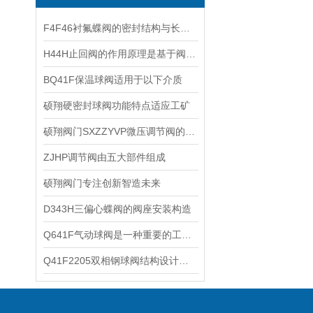
F4F46衬氟蝶阀的密封结构与长效运行逻辑
H44H止回阀的作用原理是基于阀瓣的运动和压力差
BQ41F保温球阀适用于以下介质
硕翔硬密封球阀功能特点适应工矿
硕翔阀门SXZZYVP微压调节阀的工作原理
ZJHP调节阀由五大部件组成
硕翔阀门专注创新智造未来
D343H三偏心蝶阀的阀座安装构造
Q641F气动球阀是一种重要的工业控制设备
Q41F2205双相钢球阀结构设计优化