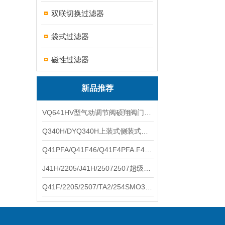
双联切换过滤器
袋式过滤器
磁性过滤器
新品推荐
VQ641HV型气动调节阀硕翔阀门生产销售
Q340H/DYQ340H上装式侧装式偏心半球阀硕翔阀门生产销售
Q41PFA/Q41F46/Q41F4PFA.F46.F4耐腐蚀球阀硕翔阀门生产销售
J41H/2205/J41H/25072507超级双相钢截止阀硕翔阀门生产销售
Q41F/2205/2507/TA2/254SMO310S.双相钢.钛材球阀硕翔阀门生产销售