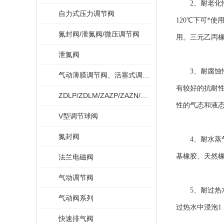
2、耐老化性
自力式压力调节阀
120℃下可*
氮封阀/泄氮阀/微压调节阀
用。三元乙丙橡胶
泄氮阀
3、耐腐蚀性
气动薄膜调节阀、活塞式调节阀
有较好的抗耐性
ZDLP/ZDLM/ZAZP/ZAZN/ZDLPF
性的气态和液态
V型调节球阀
氮封阀
4、耐水蒸气：
基橡胶、天然
法兰电磁阀
气动调节阀
5、耐过热水性
气动阀系列
过热水中浸泡1
快速排气阀