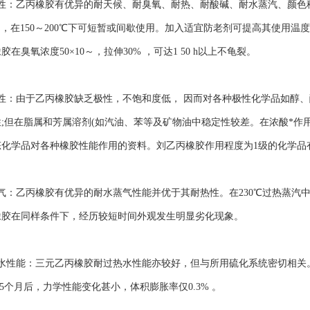
：乙丙橡胶有优异的耐天候、耐臭氧、耐热、耐酸碱、耐水蒸汽、颜色
使用，在150～200℃下可短暂或间歇使用。加入适宜防老剂可提高其使
在臭氧浓度50×10～，拉伸30% ，可达1 50 h以上不龟裂。
：由于乙丙橡胶缺乏极性，不饱和度低， 因而对各种极性化学品如醇、
;但在脂属和芳属溶剂(如汽油、苯等及矿物油中稳定性较差。在浓酸*作用下性
化学品对各种橡胶性能作用的资料。刘乙丙橡胶作用程度为1级的化学品有
乙丙橡胶有优异的耐水蒸气性能并优于其耐热性。在230℃过热蒸汽中，
橡胶在同样条件下，经历较短时间外观发生明显劣化现象。
能：三元乙丙橡胶耐过热水性能亦较好，但与所用硫化系统密切相关。以二硫
 5个月后，力学性能变化甚小，体积膨胀率仅0.3% 。