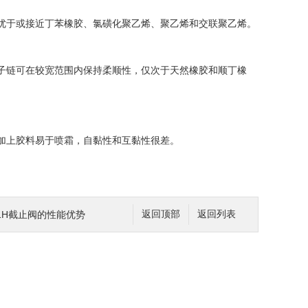
优于或接近丁苯橡胶、氯磺化聚乙烯、聚乙烯和交联聚乙烯。
子链可在较宽范围内保持柔顺性，仅次于天然橡胶和顺丁橡
加上胶料易于喷霜，自黏性和互黏性很差。
1H截止阀的性能优势
返回顶部
返回列表