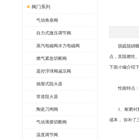
阀门系列
气动角座阀
自力式微压调节阀
蒸汽电磁阀水力电磁阀
脱硫脱硝蝶阀
点，其阻燃性
燃气紧急切断阀
下面小编介绍
遥控浮球阀减压阀
抽屉式阻火器
性能特点
管道阻火器
陶瓷刀闸阀
1、耐磨衬胶
成本， 弥补
气动薄膜切断阀
温度调节阀