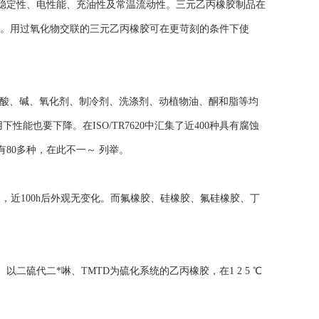
稳定性、电性能、充油性及常温流动性。三元乙丙橡胶制品在
用温度。用过氧化物交联的三元乙丙橡胶可在更苛刻的条件下使
酸、碱、氧化剂、制冷剂、洗涤剂、动植物油、酮和脂等均
能也要下降。在ISO/TR7620中汇集了近400种具有腐蚀
80多种，在此不一～ 列举。
近100h后外观无变化。而氟橡胶、硅橡胶、氟硅橡胶、丁
代二*啉、TMTD为硫化系统的乙丙橡胶，在1 2 5 ℃