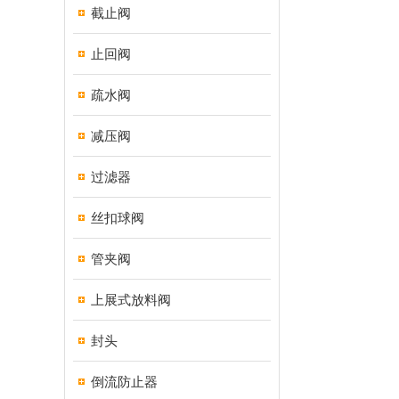
截止阀
止回阀
疏水阀
减压阀
过滤器
丝扣球阀
管夹阀
上展式放料阀
封头
倒流防止器