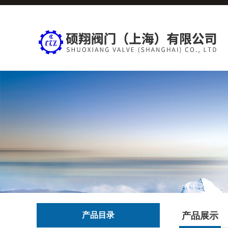
产品目录
产品展示