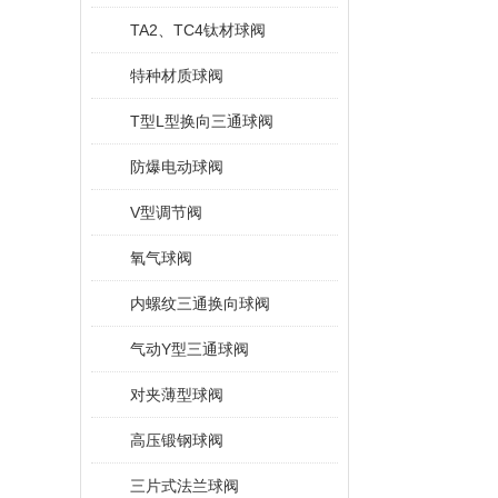
TA2、TC4钛材球阀
特种材质球阀
T型L型换向三通球阀
防爆电动球阀
V型调节阀
氧气球阀
内螺纹三通换向球阀
气动Y型三通球阀
对夹薄型球阀
高压锻钢球阀
三片式法兰球阀