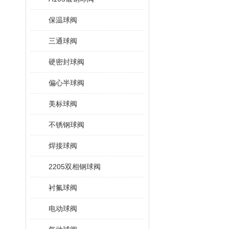
保温球阀
三通球阀
硬密封球阀
偏心半球阀
美标球阀
不锈钢球阀
焊接球阀
2205双相钢球阀
衬氟球阀
电动球阀