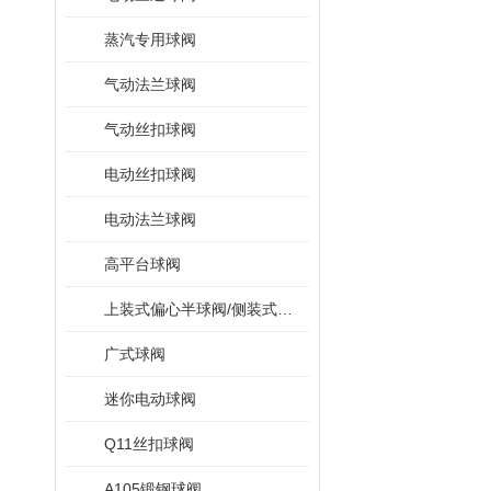
蒸汽专用球阀
气动法兰球阀
气动丝扣球阀
电动丝扣球阀
电动法兰球阀
高平台球阀
上装式偏心半球阀/侧装式偏心半球阀
广式球阀
迷你电动球阀
Q11丝扣球阀
A105锻钢球阀