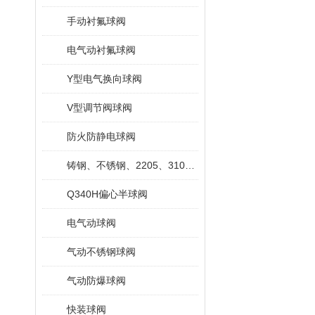
手动衬氟球阀
电气动衬氟球阀
Y型电气换向球阀
V型调节阀球阀
防火防静电球阀
铸钢、不锈钢、2205、310S球阀
Q340H偏心半球阀
电气动球阀
气动不锈钢球阀
气动防爆球阀
快装球阀