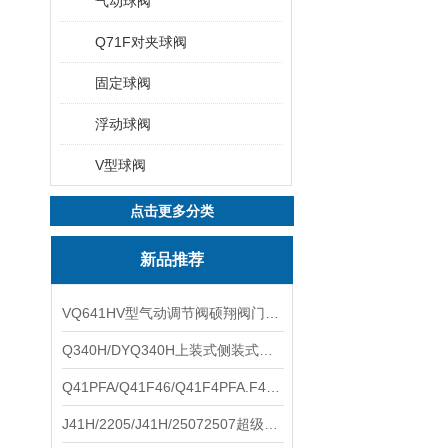
气动球阀
Q71F对夹球阀
固定球阀
浮动球阀
V型球阀
点击更多分类
新品推荐
VQ641HV型气动调节阀硕翔阀门生产销售
Q340H/DYQ340H上装式侧装式偏心半球阀硕翔阀门生产销售
Q41PFA/Q41F46/Q41F4PFA.F46.F4耐腐蚀球阀硕翔阀门生产销售
J41H/2205/J41H/25072507超级双相钢截止阀硕翔阀门生产销售