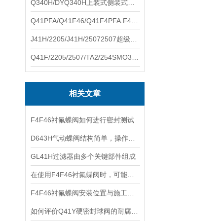
Q340H/DYQ340H上装式侧装式偏心半球阀硕翔阀门生产销售
Q41PFA/Q41F46/Q41F4PFA.F46.F4耐腐蚀球阀硕翔阀门生产销售
J41H/2205/J41H/25072507超级双相钢截止阀硕翔阀门生产销售
Q41F/2205/2507/TA2/254SMO310S.双相钢.钛材球阀硕翔阀门生产销售
相关文章
F4F46衬氟蝶阀如何进行密封测试
D643H气动蝶阀结构简单，操作方便
GL41H过滤器由多个关键部件组成
在使用F4F46衬氟蝶阀时，可能会遇到以下故障
F4F46衬氟蝶阀安装位置与施工要求
如何评价Q41Y硬密封球阀的耐腐蚀性能？