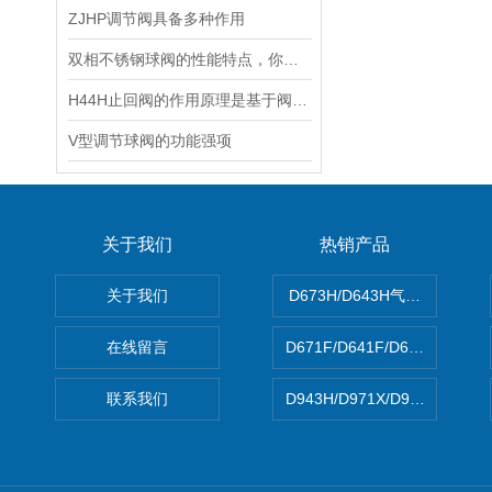
ZJHP调节阀具备多种作用
双相不锈钢球阀的性能特点，你了解多少？
H44H止回阀的作用原理是基于阀瓣的运动和压力差
V型调节球阀的功能强项
关于我们
热销产品
关于我们
D673H/D643H气动硬密封蝶
在线留言
D671F/D641F/D671X/D
联系我们
D943H/D971X/D971F46