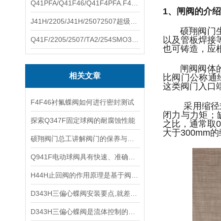
Q41PFA/Q41F46/Q41F4PFA.F46.F4耐腐蚀球阀硕翔阀门生产销售
1、闸阀的介
J41H/2205/J41H/25072507超级双相钢截止阀硕翔阀门生产销售
硕翔阀门生产
以及管板焊接
Q41F/2205/2507/TA2/254SMO310S.双相钢.钛材球阀硕翔阀门生产销售
也可铸造，应
闸阀阀体的流
相关文章
比阀门公称通
这类阀门入口
F4F46衬氟蝶阀如何进行密封测试
采用缩径式流
闭力与力矩；
探索Q347F固定球阀的耐腐蚀性能
之比，通常取0
大于300m
硕翔阀门总工讲解阀门的保养与维修
Q941F电动球阀具有快速、准确及高度敏感的接管能力
H44H止回阀的作用原理是基于阀瓣的运动和压力差
D343H三偏心蝶阀安装要点,就差你不知道了
D343H三偏心蝶阀是流体控制的好工具