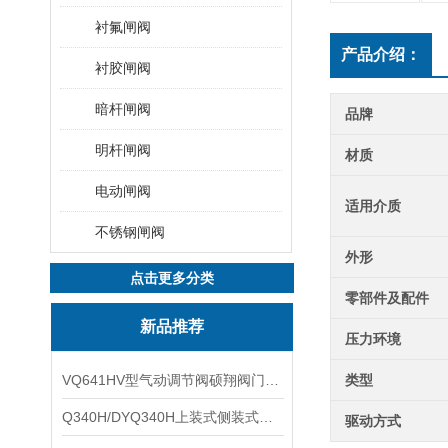
衬氟闸阀
产品介绍：
衬胶闸阀
暗杆闸阀
品牌
明杆闸阀
材质
电动闸阀
适用介质
不锈钢闸阀
外形
点击更多分类
零部件及配件
新品推荐
压力环境
VQ641HV型气动调节阀硕翔阀门生产销售
类型
Q340H/DYQ340H上装式侧装式偏心半球阀硕翔阀门生产销售
驱动方式