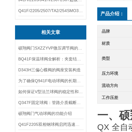
Q41F/2205/2507/TA2/254SMO310S.双相钢.钛材球阀硕翔阀门生产销售
产品介绍：
品牌
相关文章
材质
硕翔阀门SXZZYVP微压调节阀的工作原理
类型
BQ41F保温球阀全解析：夹套结构设计与核心工作原理揭秘
D343H三偏心蝶阀的阀座安装构造
压力环境
为了确保Q941F电动球阀的长期稳定运行，定期维护是不可少的
流动方向
如何保证V型法兰球阀的稳定性和密封性？
工作压差
Q347F固定球阀：管路介质截断与接通的高效管控装备
一、硕
硕翔阀门气动球阀的功能介绍
Q41F2205双相钢球阀启闭迅速、使用寿命长
QX 全