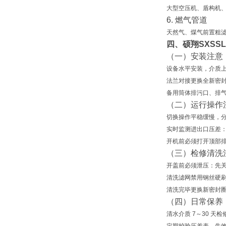
大型空压机、盾构机
6. 燃气管道
天然气、煤气前置粗
四、硕翔SXSS
（一）安装注意
设备
水平安装，介质
法兰对接更换全新密
备用筒体排污口、排
（二）运行操作
切换操作平稳缓慢
，
实时监测进出口压差
开机前必须打开顶部
（三）检修清洗
开盖前必须泄压
：先
清洗滤网禁用钢丝硬刷
清洗完毕更换新密封
（四）日常保养
清水介质 7～30 