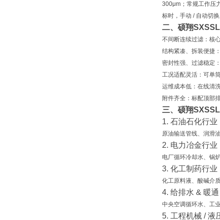
300μm
；常规工作压力 0
标时，手动 / 自动
二、硕翔SXSS
不间断连续过滤
：核心
结构紧凑、拆装便捷
密封性强、过滤稳定
工况适配灵活
：可单
运维成本低
：在线清
附件齐全
：标配顶部
三、硕翔SXSS
1. 石油石化行业
原油输送管线、润滑油
2. 电力冶金行业
电厂循环冷却水、锅炉
3. 化工制药行业
化工原料液、酸碱介质
4. 给排水 & 暖通
中央空调循环水、工
5. 工程机械 / 