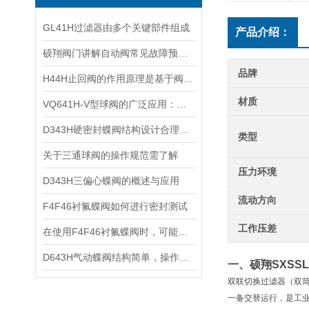
GL41H过滤器由多个关键部件组成
产品介绍：
硕翔阀门讲解自动阀常见故障预防措施
品牌
H44H止回阀的作用原理是基于阀瓣的运动和压力差
材质
VQ641H-V型球阀的广泛应用：跨越行业的流体控制解决方案
D343H硬密封蝶阀结构设计合理，开闭速度快
类型
关于三通球阀的操作规范需了解
压力环境
D343H三偏心蝶阀的概述与应用
流动方向
F4F46衬氟蝶阀如何进行密封测试
工作压差
在使用F4F46衬氟蝶阀时，可能会遇到以下故障
D643H气动蝶阀结构简单，操作方便
一、硕翔SXSS
双联切换过滤器（双
一备交替运行
，是工