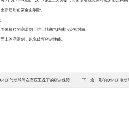
6个月~1年检查一次，根据工况调整（高频使用或恶劣环境需缩短周期
新启用前需全面润滑。
项
体颗粒的润滑剂，防止堵塞气路或污染密封面。
上涂润滑剂，以免破坏密封性能。
Q641F气动球阀在高压工况下的密封保障
下一篇 :
影响Q941F电