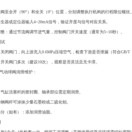
：
至全开（90°）和全关（0°）位置，分别调整执行机构的行程限位螺丝
器或定位器输入4~20mA信号，验证开度与信号对应关系。
：通过节流阀调节进气量，控制阀门开关速度（通常为5~10秒）。
测试
阀门，向上游充入0.6MPa压缩空气，检查下游是否泄漏（符合GB/T 1
关阀门多次（建议10次），观察是否灵活且无卡滞。
F气动球阀润滑维护：
缸活塞杆的密封圈、轴承部位需定期润滑。
阀杆可涂抹少量石墨粉或二硫化钼。
（如有）：添加润滑油脂。
期