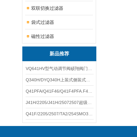
双联切换过滤器
袋式过滤器
磁性过滤器
新品推荐
VQ641HV型气动调节阀硕翔阀门生产销售
Q340H/DYQ340H上装式侧装式偏心半球阀硕翔阀门生产销售
Q41PFA/Q41F46/Q41F4PFA.F46.F4耐腐蚀球阀硕翔阀门生产销售
J41H/2205/J41H/25072507超级双相钢截止阀硕翔阀门生产销售
Q41F/2205/2507/TA2/254SMO310S.双相钢.钛材球阀硕翔阀门生产销售