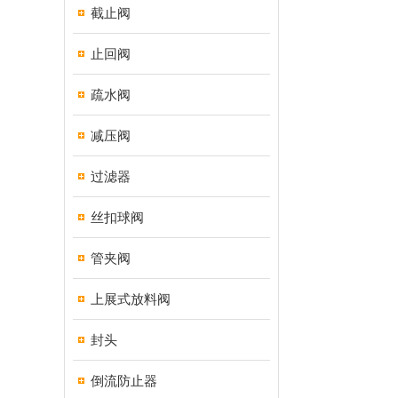
截止阀
止回阀
疏水阀
减压阀
过滤器
丝扣球阀
管夹阀
上展式放料阀
封头
倒流防止器