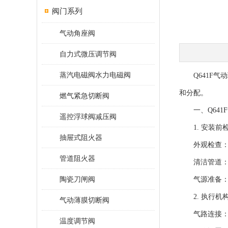
阀门系列
气动角座阀
自力式微压调节阀
蒸汽电磁阀水力电磁阀
Q641F气
和分配。
燃气紧急切断阀
一、
Q64
遥控浮球阀减压阀
1. 安装前
抽屉式阻火器
外观检查：确
管道阻火器
清洁管道：清
陶瓷刀闸阀
气源准备：确保
2. 执行机
气动薄膜切断阀
气路连接：将
温度调节阀