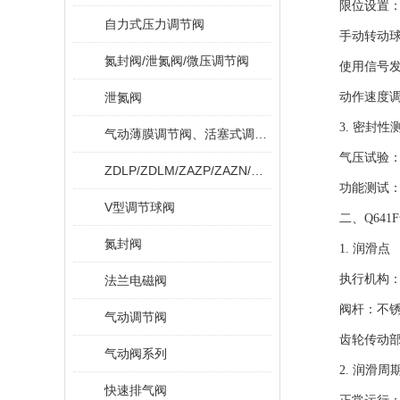
限位设置
自力式压力调节阀
手动转动球阀
氮封阀/泄氮阀/微压调节阀
使用信号发生
泄氮阀
动作速度调整
3. 密封性
气动薄膜调节阀、活塞式调节阀
气压试验：关闭
ZDLP/ZDLM/ZAZP/ZAZN/ZDLPF
功能测试：开
V型调节球阀
二、Q641
氮封阀
1. 润滑点
执行机构：气
法兰电磁阀
阀杆：不锈钢
气动调节阀
齿轮传动部分
气动阀系列
2. 润滑周
快速排气阀