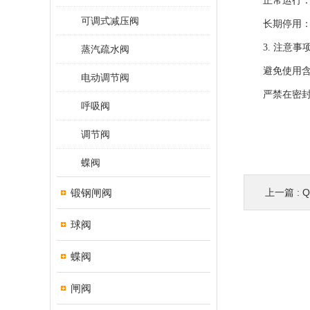
正常运行：每
可调式减压阀
长期停用：重
3. 注意事
蒸汽疏水阀
避免使用含固
电动调节阀
严禁在密封面
呼吸阀
调节阀
蝶阀
锻钢闸阀
上一篇 :
球阀
蝶阀
闸阀