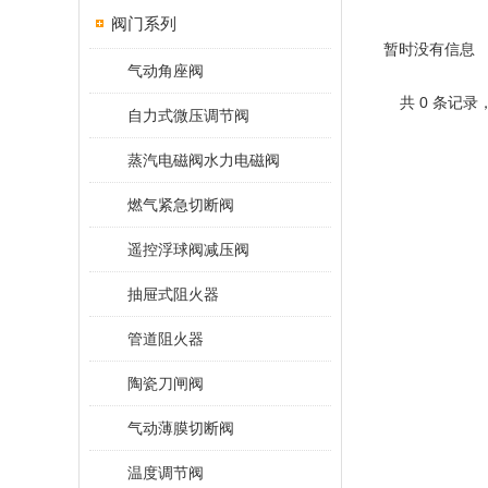
阀门系列
暂时没有信息
气动角座阀
共 0 条记录
自力式微压调节阀
蒸汽电磁阀水力电磁阀
燃气紧急切断阀
遥控浮球阀减压阀
抽屉式阻火器
管道阻火器
陶瓷刀闸阀
气动薄膜切断阀
温度调节阀