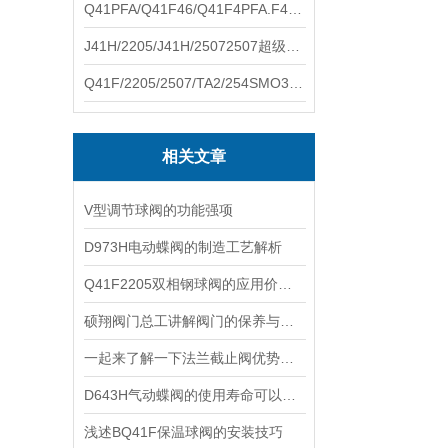
Q41PFA/Q41F46/Q41F4PFA.F46.F4耐腐蚀球阀硕翔阀门生产销售
J41H/2205/J41H/25072507超级双相钢截止阀硕翔阀门生产销售
Q41F/2205/2507/TA2/254SMO310S.双相钢.钛材球阀硕翔阀门生产销售
相关文章
V型调节球阀的功能强项
D973H电动蝶阀的制造工艺解析
Q41F2205双相钢球阀的应用价值有哪些？
硕翔阀门总工讲解阀门的保养与维修
一起来了解一下法兰截止阀优势及应用用途
D643H气动蝶阀的使用寿命可以通过多种方式延长
浅述BQ41F保温球阀的安装技巧