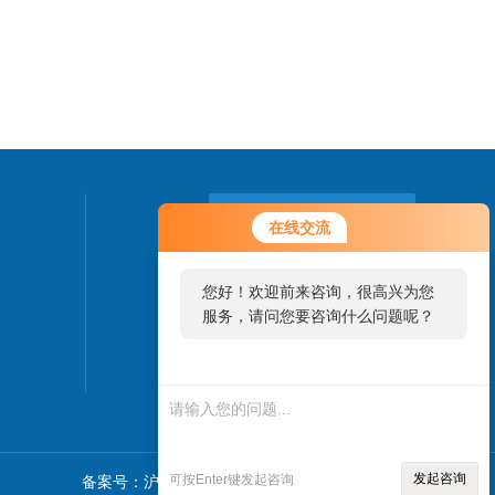
联系我们
在线交流
24小时热线：
您好！欢迎前来咨询，很高兴为您
13795321113
服务，请问您要咨询什么问题呢？
发起咨询
可按Enter键发起咨询
备案号：沪ICP备2021035113号-1
sitemap.xml