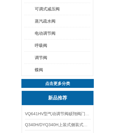
可调式减压阀
蒸汽疏水阀
电动调节阀
呼吸阀
调节阀
蝶阀
点击更多分类
新品推荐
VQ641HV型气动调节阀硕翔阀门生产销售
Q340H/DYQ340H上装式侧装式偏心半球阀硕翔阀门生产销售