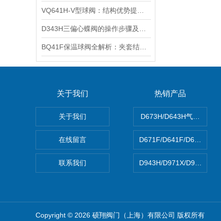
VQ641H-V型球阀：结构优势提升流体控制效果
D343H三偏心蝶阀的操作步骤及注意事项
BQ41F保温球阀全解析：夹套结构设计与核心工作原理揭秘
关于我们
热销产品
关于我们
D673H/D643H气动硬密
在线留言
D671F/D641F/D671X
联系我们
D943H/D971X/D971F
Copyright © 2026 硕翔阀门（上海）有限公司 版权所有