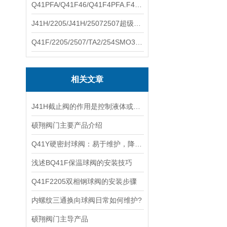
Q41PFA/Q41F46/Q41F4PFA.F46.F4耐腐蚀球阀硕翔阀门生产销售
J41H/2205/J41H/25072507超级双相钢截止阀硕翔阀门生产销售
Q41F/2205/2507/TA2/254SMO310S.双相钢.钛材球阀硕翔阀门生产销售
相关文章
J41H截止阀的作用是控制液体或气体的流动
硕翔阀门主要产品介绍
Q41Y硬密封球阀：易于维护，降低使用成本
浅述BQ41F保温球阀的安装技巧
Q41F2205双相钢球阀的安装步骤
内螺纹三通换向球阀日常如何维护?
硕翔阀门主导产品