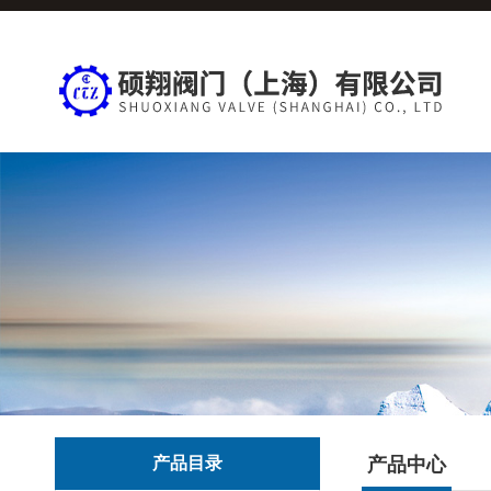
产品目录
产品中心