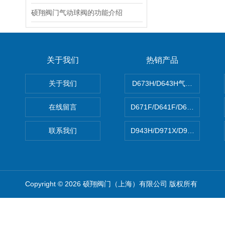
硕翔阀门气动球阀的功能介绍
关于我们
热销产品
关于我们
D673H/D643H气动硬密封蝶
在线留言
D671F/D641F/D671X/D
联系我们
D943H/D971X/D971F46
Copyright © 2026 硕翔阀门（上海）有限公司 版权所有