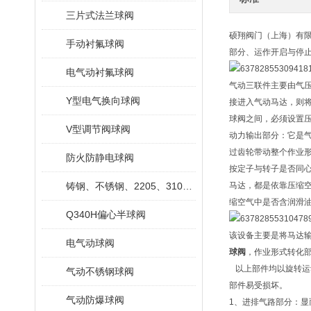
三片式法兰球阀
硕翔阀门（上海）有
手动衬氟球阀
部分、运作开启与停
电气动衬氟球阀
气动三联件主要由气
Y型电气换向球阀
接进入气动马达，则
球阀之间，必须设置
V型调节阀球阀
动力输出部分：它是
过齿轮带动整个作业
防火防静电球阀
按定子与转子是否同
铸钢、不锈钢、2205、310S球阀
马达，都是依靠压缩空
缩空气中是否含润滑
Q340H偏心半球阀
该设备主要是将马达
电气动球阀
球阀
，作业形式转化
以上部件均以旋转运
气动不锈钢球阀
部件易受损坏。
气动防爆球阀
1、进排气路部分：