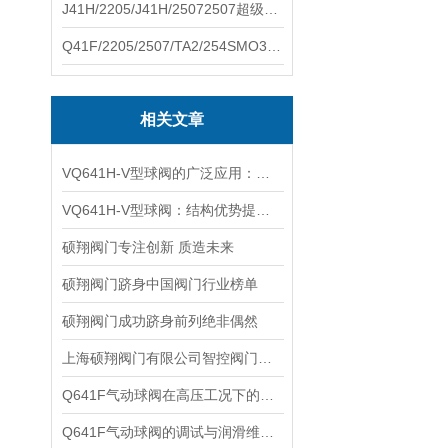
J41H/2205/J41H/25072507超级双相钢截止阀硕翔阀门生产销售
Q41F/2205/2507/TA2/254SMO310S.双相钢.钛材球阀硕翔阀门生产销售
相关文章
VQ641H-V型球阀的广泛应用：跨越行业的流体控制解决方案
VQ641H-V型球阀：结构优势提升流体控制效果
硕翔阀门专注创新 质造未来
硕翔阀门跻身中国阀门行业榜单
硕翔阀门成功跻身前列绝非偶然
上海硕翔阀门有限公司智控阀门技术介绍
Q641F气动球阀在高压工况下的密封保障
Q641F气动球阀的调试与润滑维护工作