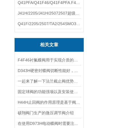
Q41PFA/Q41F46/Q41F4PFA.F46.F4耐腐蚀球阀硕翔阀门生产销售
J41H/2205/J41H/25072507超级双相钢截止阀硕翔阀门生产销售
Q41F/2205/2507/TA2/254SMO310S.双相钢.钛材球阀硕翔阀门生产销售
相关文章
F4F46衬氟蝶阀用于实现介质的通断控制及流量调节
D343H硬密封蝶阀切断性能好，使用性广
一起来了解一下法兰截止阀优势及应用用途
固定球阀的功能强项以及安装使用说明
H44H止回阀的作用原理是基于阀瓣的运动和压力差
硕翔阀门生产的微压调节阀介绍
在使用D973H电动蝶阀时需要注意以下事项