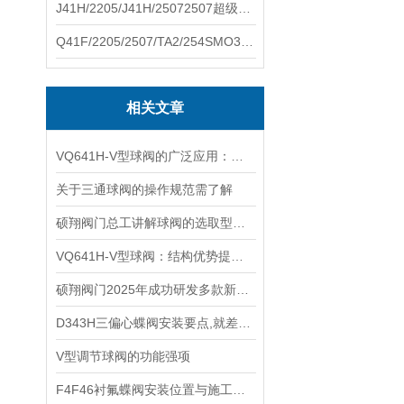
J41H/2205/J41H/25072507超级双相钢截止阀硕翔阀门生产销售
Q41F/2205/2507/TA2/254SMO310S.双相钢.钛材球阀硕翔阀门生产销售
相关文章
VQ641H-V型球阀的广泛应用：跨越行业的流体控制解决方案
关于三通球阀的操作规范需了解
硕翔阀门总工讲解球阀的选取型与使用
VQ641H-V型球阀：结构优势提升流体控制效果
硕翔阀门2025年成功研发多款新型阀门突破“卡脖子”难题
D343H三偏心蝶阀安装要点,就差你不知道了
V型调节球阀的功能强项
F4F46衬氟蝶阀安装位置与施工要求