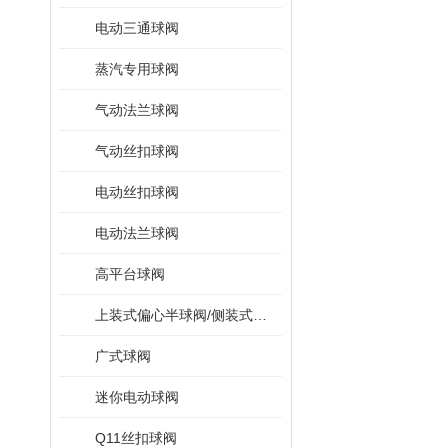
电动三通球阀
蒸汽专用球阀
气动法兰球阀
气动丝扣球阀
电动丝扣球阀
电动法兰球阀
高平台球阀
上装式偏心半球阀/侧装式偏心半球阀
广式球阀
迷你电动球阀
Q11丝扣球阀