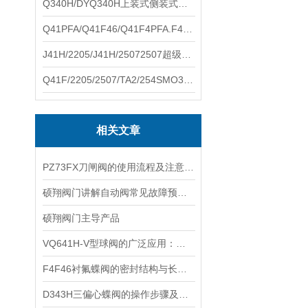
Q340H/DYQ340H上装式侧装式偏心半球阀硕翔阀门生产销售
Q41PFA/Q41F46/Q41F4PFA.F46.F4耐腐蚀球阀硕翔阀门生产销售
J41H/2205/J41H/25072507超级双相钢截止阀硕翔阀门生产销售
Q41F/2205/2507/TA2/254SMO310S.双相钢.钛材球阀硕翔阀门生产销售
相关文章
PZ73FX刀闸阀的使用流程及注意事项
硕翔阀门讲解自动阀常见故障预防措施
硕翔阀门主导产品
VQ641H-V型球阀的广泛应用：跨越行业的流体控制解决方案
F4F46衬氟蝶阀的密封结构与长效运行逻辑
D343H三偏心蝶阀的操作步骤及注意事项