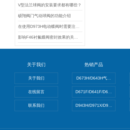
V型法兰球阀的安装要求都有哪些？
硕翔阀门气动球阀的功能介绍
在使用D973H电动蝶阀时需要注意以下事项
影响F46衬氟蝶阀密封效果的关键因素？
关于我们
热销产品
关于我们
D673H/D643H气动硬密封蝶
在线留言
D671F/D641F/D671X/D
联系我们
D943H/D971X/D971F46