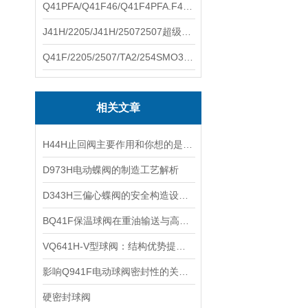
Q41PFA/Q41F46/Q41F4PFA.F46.F4耐腐蚀球阀硕翔阀门生产销售
J41H/2205/J41H/25072507超级双相钢截止阀硕翔阀门生产销售
Q41F/2205/2507/TA2/254SMO310S.双相钢.钛材球阀硕翔阀门生产销售
相关文章
H44H止回阀主要作用和你想的是一样的吗
D973H电动蝶阀的制造工艺解析
D343H三偏心蝶阀的安全构造设计解读
BQ41F保温球阀在重油输送与高粘度介质管路中的应用实践
VQ641H-V型球阀：结构优势提升流体控制效果
影响Q941F电动球阀密封性的关键因素
硬密封球阀