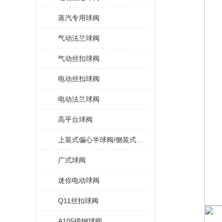
蒸汽专用球阀
气动法兰球阀
气动丝扣球阀
电动丝扣球阀
电动法兰球阀
高平台球阀
上装式偏心半球阀/侧装式偏心半球阀
广式球阀
迷你电动球阀
Q11丝扣球阀
A105锻钢球阀