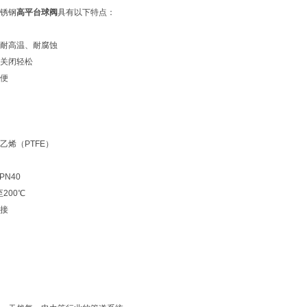
锈钢
高平台球阀
具有以下特点：
耐高温、耐腐蚀
关闭轻松
便
乙烯（PTFE）
PN40
200℃
接