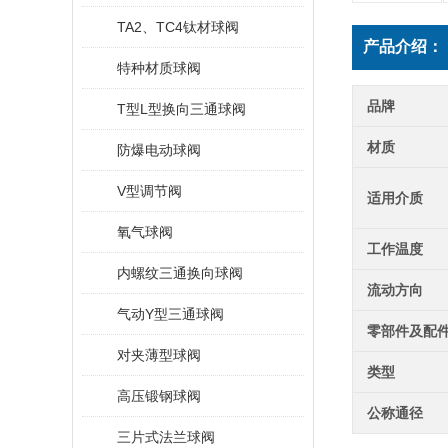
TA2、TC4钛材球阀
产品介绍：
特种材质球阀
品牌
T型L型换向三通球阀
材质
防爆电动球阀
V型调节阀
适用介质
氧气球阀
工作温度
内螺纹三通换向球阀
流动方向
气动Y型三通球阀
零部件及配
对夹薄型球阀
类型
高压锻钢球阀
公称通径
三片式法兰球阀