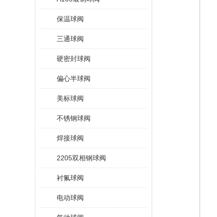
保温球阀
三通球阀
硬密封球阀
偏心半球阀
美标球阀
不锈钢球阀
焊接球阀
2205双相钢球阀
衬氟球阀
电动球阀