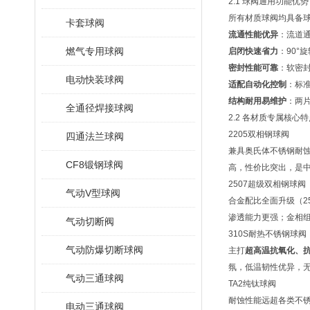
2.1 球阀通用功能优势
所有材质球阀均具备
卡套球阀
流通性能优异
：流道
燃气专用球阀
启闭快速省力
：90
密封性能可靠
：软密
电动快装球阀
适配自动化控制
：标
结构耐用易维护
：两
全通径焊接球阀
2.2 各材质专属核心
2205双相钢球阀
四通法兰球阀
兼具奥氏体不锈钢耐蚀
CF8锻钢球阀
高，性价比突出，是中
2507超级双相钢球阀
气动V型球阀
合金配比全面升级（25
渗透能力更强；金相组
气动切断阀
310S耐热不锈钢球阀
气动防爆切断球阀
主打
超高温抗氧化、
氛，低温韧性优异，
气动三通球阀
TA2纯钛球阀
耐蚀性能远超各类不
电动三通球阀