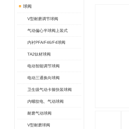
球阀
V型耐磨调节球阀
气动偏心半球阀上装式
内衬PFA/F46/F4球阀
TA2钛材球阀
电动智能调节球阀
电动三通换向球阀
卫生级气动卡箍快装球阀
内螺纹电、气动球阀
耐磨气动球阀
V型耐磨球阀