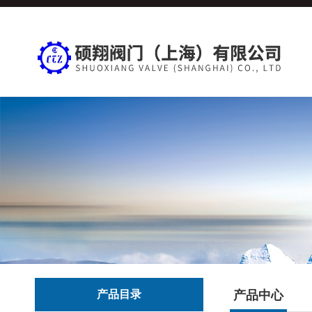
产品目录
产品中心