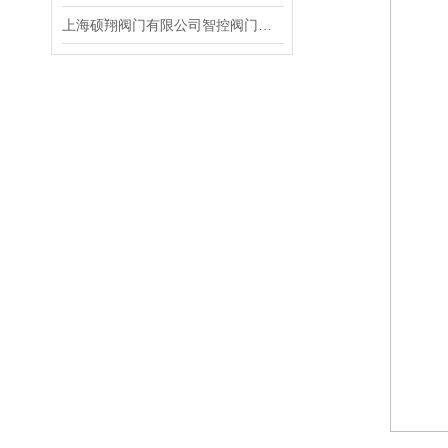
上海硕翔阀门有限公司智控阀门技术介绍