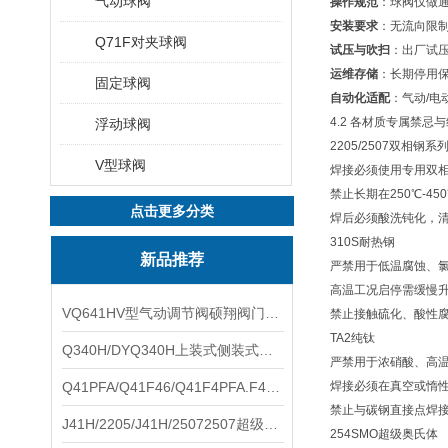
气动球阀
操作规范
：球阀仅做
安装要求
：无流向限
Q71F对夹球阀
试压与吹扫
：出厂试
运维存储
：长期停用
固定球阀
自动化适配
：气动/
4.2 各材质专属禁忌
浮动球阀
2205/2507双相钢系
V型球阀
焊接必须使用专用双相钢
禁止长期在250℃-
点击更多分类
焊后必须酸洗钝化，
310S耐热钢
新品推荐
严禁用于低温腐蚀、
高温工况启停需缓慢
VQ641HV型气动调节阀硕翔阀门生产销售
禁止接触硫化、酸性
TA2纯钛
Q340H/DYQ340H上装式侧装式偏心半球阀硕翔阀门生产销售
严禁用于浓硝酸、高
Q41PFA/Q41F46/Q41F4PFA.F46.F4耐腐蚀球阀硕翔阀门生产销售
焊接必须在真空或惰
禁止与碳钢直接点焊
J41H/2205/J41H/25072507超级双相钢截止阀硕翔阀门生产销售
254SMO超级奥氏体