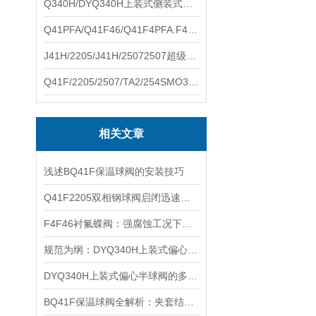
Q340H/DYQ340H上装式侧装式偏心半球阀硕翔阀门生产销售
Q41PFA/Q41F46/Q41F4PFA.F46.F4耐腐蚀球阀硕翔阀门生产销售
J41H/2205/J41H/25072507超级双相钢截止阀硕翔阀门生产销售
Q41F/2205/2507/TA2/254SMO310S.双相钢.钛材球阀硕翔阀门生产销售
相关文章
浅述BQ41F保温球阀的安装技巧
Q41F2205双相钢球阀启闭迅速、使用寿命长
F4F46衬氟蝶阀：强腐蚀工况下的流体控制核心装备
规范为纲：DYQ340H上装式偏心半球阀操作全流程指引
DYQ340H上装式偏心半球阀的多域价值解码
BQ41F保温球阀全解析：夹套结构设计与核心工作原理揭秘