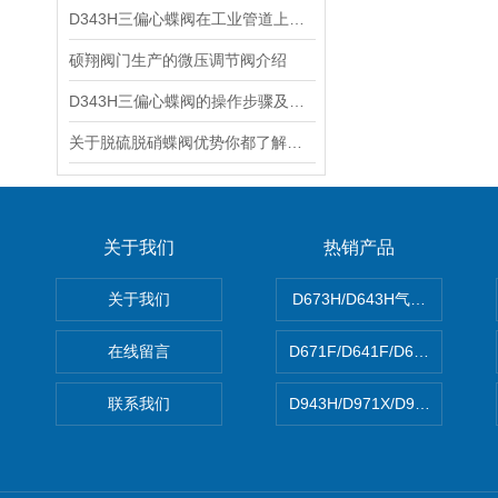
D343H三偏心蝶阀在工业管道上的重要作用
硕翔阀门生产的微压调节阀介绍
D343H三偏心蝶阀的操作步骤及注意事项
关于脱硫脱硝蝶阀优势你都了解吗？
关于我们
热销产品
关于我们
D673H/D643H气动硬密封蝶
在线留言
D671F/D641F/D671X/D
联系我们
D943H/D971X/D971F46