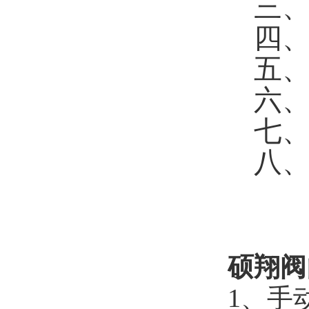
三
四
五
六
七
八
硕翔阀
1、手