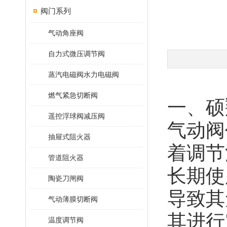
阀门系列
气动角座阀
自力式微压调节阀
蒸汽电磁阀水力电磁阀
燃气紧急切断阀
一、硕
遥控浮球阀减压阀
气动阀
抽屉式阻火器
着调节
管道阻火器
长期使
陶瓷刀闸阀
导致其
气动薄膜切断阀
其进行
温度调节阀