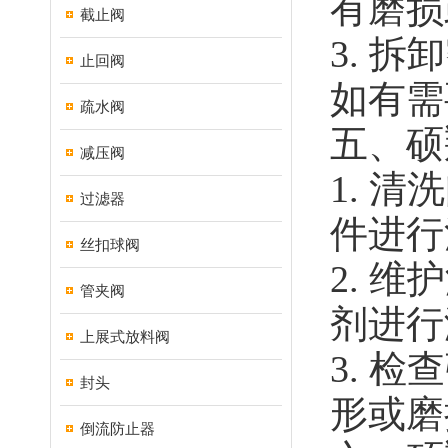
有磨损
截止阀
3. 
止回阀
如有需
疏水阀
五、硕
减压阀
1. 
过滤器
件进行
丝扣球阀
2. 
管夹阀
剂进行
上展式放料阀
3. 
封头
形或磨
倒流防止器