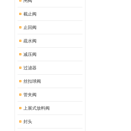
闸阀
截止阀
止回阀
疏水阀
减压阀
过滤器
丝扣球阀
管夹阀
上展式放料阀
封头